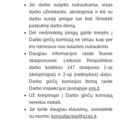
Jei darbo sutartis nutraukiama
, visas
darbo užmokestis, atostoginiai ir kiti su
darbu susiję pinigai turi būti išmokėti
paskutinę darbo dieną
.
Dėl neišmokėtų pinigų galite kreiptis į
Darbo ginčų komisiją
ne vėliau kaip per
tris mėnesius nuo sutarties nutraukimo
.
Daugiau informacijos rasite šiuose
straipsniuose: Lietuvos Respublikos
darbo kodekso 147 straipsnio 1-oji
(delspinigiai) ir 2-oji (netesybos) dalys.
Darbo ginčų komisijos formą rasite
Darbo inspekcijos puslapyje
vmi.lt
.
Už kreipimąsi į Darbo ginčų komisiją
nereikia mokėti
.
Jei turite daugiau klausimų, susisiekite
su mumis:
konsultacijos@g1ps.lt
.