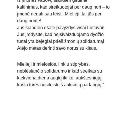
Iš įmonės vadovų šiandien girdime 
kaltinimus, kad streikuotojai per daug nori – to 
įmonė negali sau leisti. Mielieji, tai jūs per 
daug norite!
Jūs šiandien esate pavyzdys visai Lietuvai! 
Jūs įrodysite, kad neįsivaizduojamo dydžio 
turtai yra bejėgiai prieš žmonių solidarumą!
Atėjo metas derinti savo norus su kitais.
Mielieji ir mielosios, linkiu stiprybės, 
neblėstančio solidarumo ir kad streikas su 
kiekviena diena augtų iki kol aukštesniųjų 
kasta turės nusileisti iš auksinių padangių!“