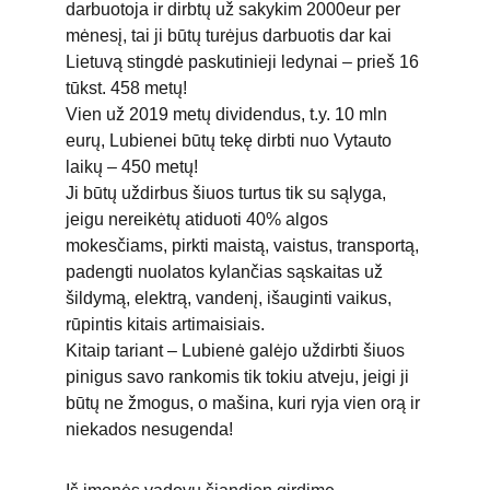
darbuotoja ir dirbtų už sakykim 2000eur per 
mėnesį, tai ji būtų turėjus darbuotis dar kai 
Lietuvą stingdė paskutinieji ledynai – prieš 16 
tūkst. 458 metų!
Vien už 2019 metų dividendus, t.y. 10 mln 
eurų, Lubienei būtų tekę dirbti nuo Vytauto 
laikų – 450 metų!
Ji būtų uždirbus šiuos turtus tik su sąlyga, 
jeigu nereikėtų atiduoti 40% algos 
mokesčiams, pirkti maistą, vaistus, transportą, 
padengti nuolatos kylančias sąskaitas už 
šildymą, elektrą, vandenį, išauginti vaikus, 
rūpintis kitais artimaisiais.
Kitaip tariant – Lubienė galėjo uždirbti šiuos 
pinigus savo rankomis tik tokiu atveju, jeigi ji 
būtų ne žmogus, o mašina, kuri ryja vien orą ir 
niekados nesugenda!