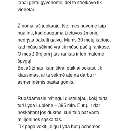
labai gerai gyvenome, dėl to streikavo tik 
vienetai.
Žinoma, aš juokauju. Ne, mes buvome taip 
nualinti, kad dauguma Lietuvos žmonių 
nedrįsta pakelti galvų. Mums 30 metų kartojo, 
kad mūsų sėkmė yra tik mūsų pačių rankose. 
O mes žiūrėjom į tas rankas ir ten matome 
špygą!
Bet aš žinau, kam tikrai puikiai sekasi, tik 
klausimas, ar ta sėkmė ateina darbu ir 
asmeninėmis pastangomis.
Ruošdamasis mitingui dirstelėjau, kokį turtą 
turi Lyda Lubienė – 395 mln. Eurų. Ir dar 
neskaitant jos dukros, kuri taip pat varto 
milijonines sąskaitas.
Tik pagalvokit, jeigu Lyda būtų achemos 