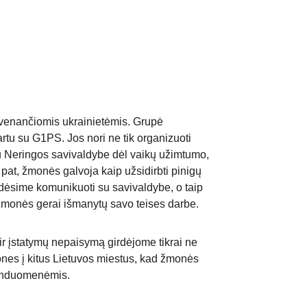
yvenančiomis ukrainietėmis. Grupė 
rtu su G1PS. Jos nori ne tik organizuoti 
su Neringos savivaldybe dėl vaikų užimtumo, 
 pat, žmonės galvoja kaip užsidirbti pinigų 
dėsime komunikuoti su savivaldybe, o taip 
žmonės gerai išmanytų savo teises darbe.
ir įstatymų nepaisymą girdėjome tikrai ne 
es į kitus Lietuvos miestus, kad žmonės 
 benduomenėmis.