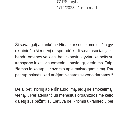
G1PS taryba
1/12/2023
1 min read
Šį savaitgalį aplankėme Nidą, kur susitikome su čia g
ukrainiečių šį rudenį nusprendė kurti savo asociaciją ka
bendruomenės veiklas, bet ir konstruktyviau kalbėtis 
transporto ir kitų visuomeninių paslaugų derinimo. Taip
žiemos laikotarpiu ir svarsto apie maisto gaminimą. Pa
pat rūpinsimės, kad artėjant vasaros sezono darbams 
Deja, bet istorijų apie išnaudojimą, algų neišmokėjimą 
vieną… Per ateinančius mėnesius organizuosime kelion
galėtų susipažinti su Lietuva bei kitomis ukrainiečių