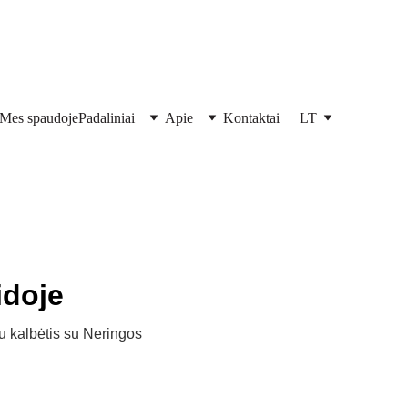
Mes spaudoje
Padaliniai
Apie
Kontaktai
LT
idoje
u kalbėtis su Neringos