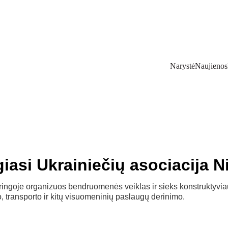
Narystė
Naujienos
iasi Ukrainiečių asociacija N
ringoje organizuos bendruomenės veiklas ir sieks konstruktyvia
 transporto ir kitų visuomeninių paslaugų derinimo.