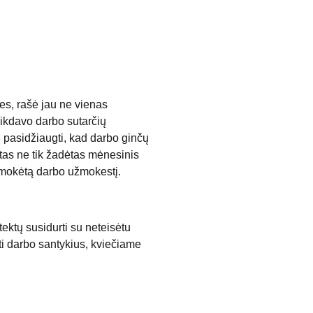
es, rašė jau ne vienas 
ikdavo darbo sutarčių 
 pasidžiaugti, kad darbo ginčų 
as ne tik žadėtas mėnesinis 
išmokėtą darbo užmokestį. 
ektų susidurti su neteisėtu 
i darbo santykius, kviečiame 