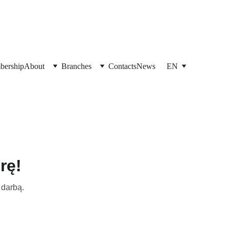
ership
About
Branches
Contacts
News
EN
rę!
 darbą.