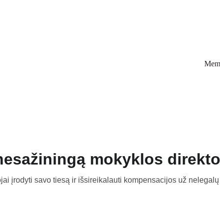
Memb
nesažiningą mokyklos direkto
i įrodyti savo tiesą ir išsireikalauti kompensacijos už nelegalų