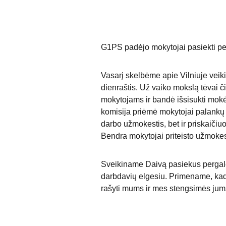
G1PS padėjo mokytojai pasiekti per
Vasarį skelbėme apie Vilniuje veiki
dienraštis. Už vaiko mokslą tėvai č
mokytojams ir bandė išsisukti mokė
komisija priėmė mokytojai palankų
darbo užmokestis, bet ir priskaičiu
Bendra mokytojai priteisto užmokes
Sveikiname Daivą pasiekus pergalę š
darbdavių elgesiu. Primename, kad 
rašyti mums ir mes stengsimės jum