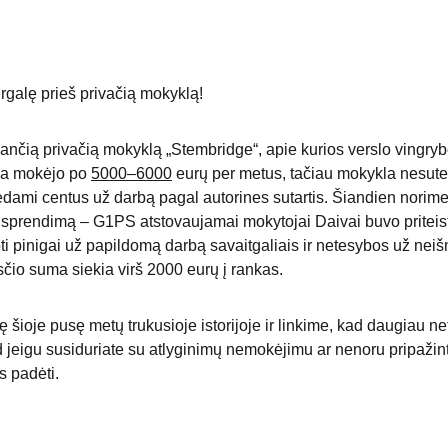
galę prieš privačią mokyklą! 
ančią privačią mokyklą „Stembridge“, apie kurios verslo vingryb
ia mokėjo po 
5000–6000
 eurų per metus, tačiau mokykla nesute
dami centus už darbą pagal autorines sutartis. Šiandien norime
 sprendimą – G1PS atstovaujamai mokytojai Daivai buvo priteist
oti pinigai už papildomą darbą savaitgaliais ir netesybos už ne
čio suma siekia virš 2000 eurų į rankas.
ioje pusę metų trukusioje istorijoje ir linkime, kad daugiau net
jeigu susiduriate su atlyginimų nemokėjimu ar nenoru pripažint
s padėti.